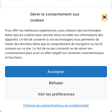
Croissance du résultat net sur les 5 dernières
Gérer le consentement aux
années : 16,1%/an.
cookies
Croissance attendue par le marché : 9,5%/an.
Pour offrir les meilleures expériences, nous utilisons des technologies
Ecart : 6,6%.
telles que les cookies pour stocker et/ou accéder aux informations des
appareils. Le fait de consentir à ces technologies nous permettra de
traiter des données telles que le comportement de navigation ou les ID
uniques sur ce site. Le fait de ne pas consentir ou de retirer son
PER de LVMH par rapport à la croissance
consentement peut avoir un effet négatif sur certaines caractéristiques
et fonctions.
Le PER par rapport à la croissance semble modéré.
Accepter
Forward PE de 19, PEG de 2,1 selon
Zonebourse (chiffres 2025).
Refuser
Capitalisation boursière de LVMH par rapport aux
Voir les préférences
concurrents
Politique de cookies
Politique de confidentialité
La capitalisation boursière semble logique par rapport