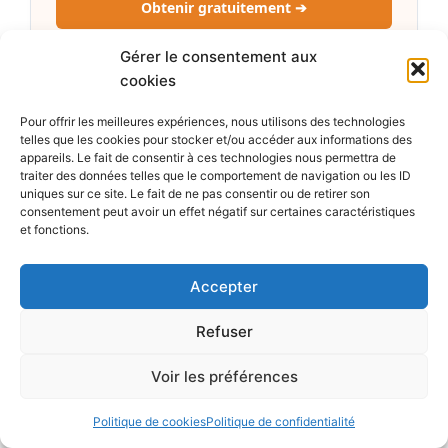
Obtenir gratuitement ➔
Gérer le consentement aux
cookies
OUTIL GRATUIT 2
Checklist Actions – Analysez des sociétés
Pour offrir les meilleures expériences, nous utilisons des technologies
sans rien oublier
telles que les cookies pour stocker et/ou accéder aux informations des
appareils. Le fait de consentir à ces technologies nous permettra de
Recevez gratuitement notre checklist de
traiter des données telles que le comportement de navigation ou les ID
questions à vous poser pour analyser chaque
uniques sur ce site. Le fait de ne pas consentir ou de retirer son
consentement peut avoir un effet négatif sur certaines caractéristiques
société plus rapidement et efficacement.
et fonctions.
Obtenir gratuitement ➔
Accepter
Refuser
OUTIL GRATUIT 3
Voir les préférences
Calculateur – Estimez la valorisation
d’une action
Politique de cookies
Politique de confidentialité
Utilisez gratuitement ce calculateur afin d’obtenir