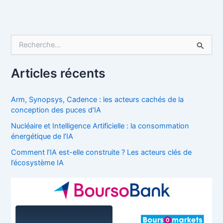
R
e
c
Articles récents
h
e
r
Arm, Synopsys, Cadence : les acteurs cachés de la
c
conception des puces d’IA
h
e
Nucléaire et Intelligence Artificielle : la consommation
r
énergétique de l’IA
Comment l’IA est-elle construite ? Les acteurs clés de
:
l’écosystème IA