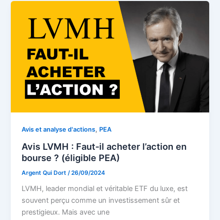
,
Avis et analyse d'actions
PEA
Avis LVMH : Faut-il acheter l’action en
bourse ? (éligible PEA)
Argent Qui Dort
/
26/09/2024
LVMH, leader mondial et véritable ETF du luxe, est
souvent perçu comme un investissement sûr et
prestigieux. Mais avec une