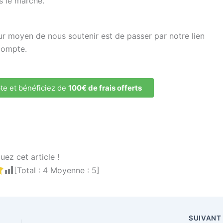
s le marché.
ur moyen de nous soutenir est de passer par notre lien
compte.
te et bénéficiez de
100€ de frais offerts
uez cet article !
[Total :
4
Moyenne :
5
]
SUIVAN