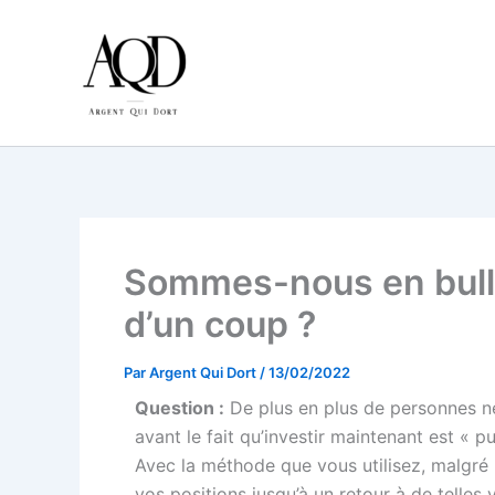
Aller
au
contenu
Sommes-nous en bulle
d’un coup ?
Par
Argent Qui Dort
/
13/02/2022
Question :
De plus en plus de personnes ne
avant le fait qu’investir maintenant est « p
Avec la méthode que vous utilisez, malgré u
vos positions jusqu’à un retour à de telles 