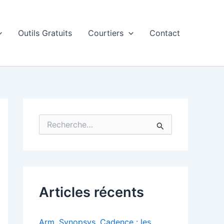
Outils Gratuits
Courtiers
Contact
R
e
c
h
e
r
c
Articles récents
h
e
r
Arm, Synopsys, Cadence : les