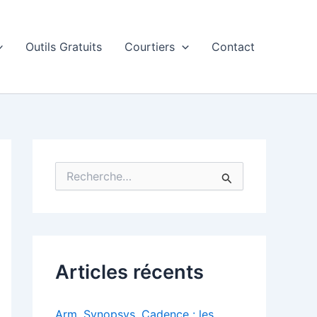
Outils Gratuits
Courtiers
Contact
R
e
c
h
e
r
c
Articles récents
h
e
r
Arm, Synopsys, Cadence : les