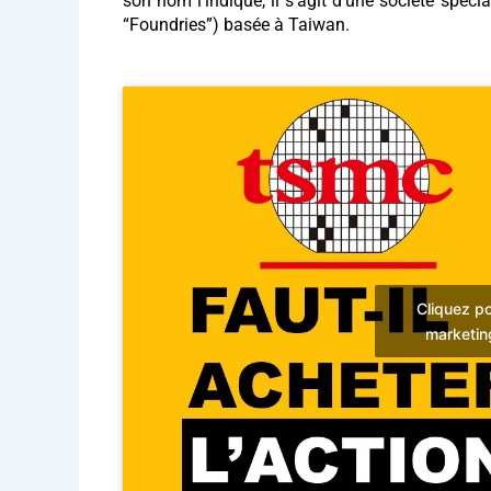
son nom l’indique, il s’agit d’une société spéc
“Foundries”) basée à Taiwan.
Cliquez po
marketin