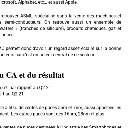
osoft, Alphabet, etc… et aussi Apple.
retrouver ASML, spécialisé dans la vente des machines et
es semi-conducteurs. On retrouve aussi un ensemble de
 wafers » (tranches de silicium), produits chimiques, gaz et
s puces.
MC permet donc d’avoir un regard assez éclairé sur la bonne
teurs car c’est un acteur central de ce secteur.
u CA et du résultat
6.6% par rapport au Q2 21
ort au Q2 21
osé à 50% de ventes de puces 5nm et 7nm, aussi appelées les
ent. Les autres puces sont des 16nm, 28nm et plus.
de ventes de puces destinées à l’industrie des Smartphones et