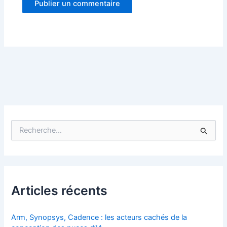
R
e
c
h
e
r
Articles récents
c
h
e
Arm, Synopsys, Cadence : les acteurs cachés de la
r