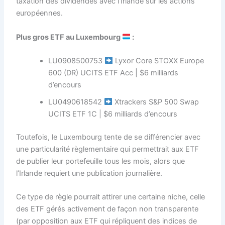
taxation des dividendes avec l’Irlande sur les actions
européennes.
Plus gros ETF au Luxembourg
:
LU0908500753
Lyxor Core STOXX Europe
600 (DR) UCITS ETF Acc | $6 milliards
d’encours
LU0490618542
Xtrackers S&P 500 Swap
UCITS ETF 1C | $6 milliards d’encours
Toutefois, le Luxembourg tente de se différencier avec
une particularité règlementaire qui permettrait aux ETF
de publier leur portefeuille tous les mois, alors que
l’Irlande requiert une publication journalière.
Ce type de règle pourrait attirer une certaine niche, celle
des ETF gérés activement de façon non transparente
(par opposition aux ETF qui répliquent des indices de